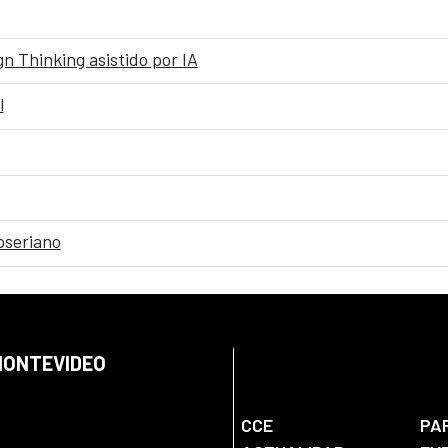
n Thinking asistido por IA
l
oseriano
 MONTEVIDEO
CCE
PA