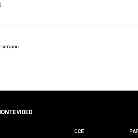
l
oseriano
 MONTEVIDEO
CCE
PA