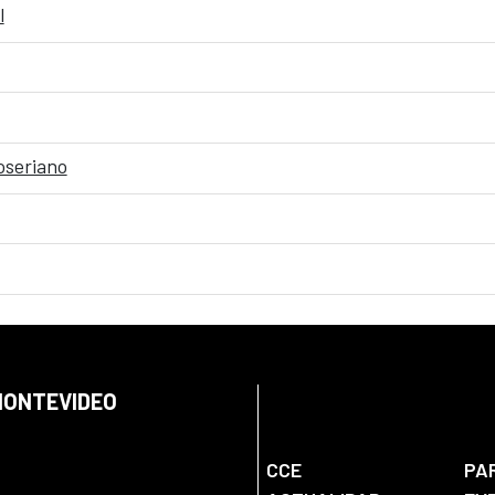
l
oseriano
 MONTEVIDEO
CCE
PA