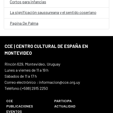
Cortos para infancias
La significación saussureana y el sentido coseriano
Papina De Palma
CCE | CENTRO CULTURAL DE ESPAÑA EN
MONTEVIDEO
Rincón 629, Montevideo, Uruguay
Lunes a viernes de 11 a 19 h
Sábados de 11 a 17 h
Correo electrónico : informacion@cce.org.uy
Teléfono:(+598) 2915 2250
CCE
PARTICIPA
PUBLICACIONES
ACTUALIDAD
EVENTOS