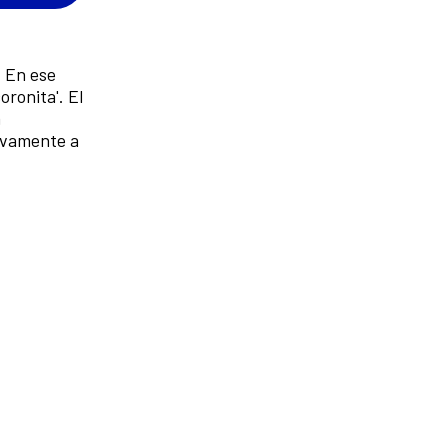
. En ese
oronita'. El
a
tivamente a