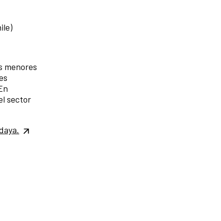
ile)
es menores
es
 En
el sector
daya.