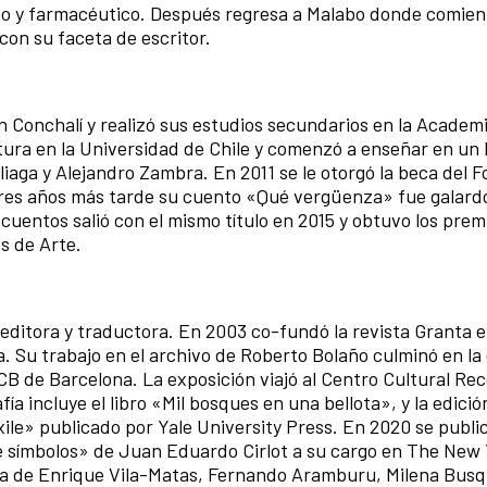
tico y farmacéutico. Después regresa a Malabo donde comien
con su faceta de escritor.
 en Conchalí y realizó sus estudios secundarios en la Academ
ura en la Universidad de Chile y comenzó a enseñar en un l
-Aliaga y Alejandro Zambra. En 2011 se le otorgó la beca del 
 tres años más tarde su cuento «Qué vergüenza» fue galar
 cuentos salió con el mismo título en 2015 y obtuvo los prem
os de Arte.
 editora y traductora. En 2003 co-fundó la revista Granta e
a. Su trabajo en el archivo de Roberto Bolaño culminó en la
B de Barcelona. La exposición viajó al Centro Cultural Rec
ía incluye el libro «Mil bosques en una bellota», y la edición
ile» publicado por Yale University Press. En 2020 se publi
de símbolos» de Juan Eduardo Cirlot a su cargo en The New
ra de Enrique Vila-Matas, Fernando Aramburu, Milena Busq