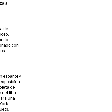
za a
ia de
iceo.
Fondo
donado con
ios
n español y
 exposición
oleta de
 del libro
cará una
 York
uets,