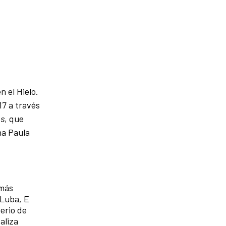
n el Hielo.
017 a través
os
, que
na Paula
 más
 Luba, E
terio de
aliza