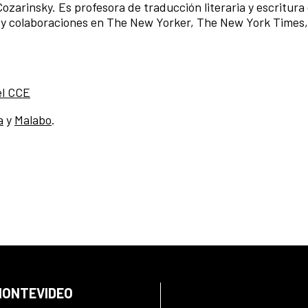
zarinsky. Es profesora de traducción literaria y escritura
a y colaboraciones en The New Yorker, The New York Times,
el CCE
a
y
Malabo
.
 MONTEVIDEO