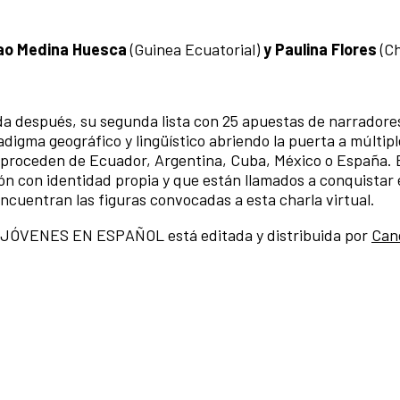
lao Medina Huesca
(Guinea Ecuatorial)
y Paulina Flores
(Ch
a después, su segunda lista con 25 apuestas de narrador
digma geográfico y lingüístico abriendo la puerta a múltipl
e proceden de Ecuador, Argentina, Cuba, México o España.
n con identidad propia y que están llamados a conquistar 
 encuentran las figuras convocadas a esta charla virtual.
ÓVENES EN ESPAÑOL está editada y distribuida por
Can