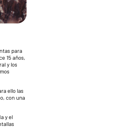
entas para
ce 15 años,
al y los
emos
a ello las
mo, con una
a y el
tallas