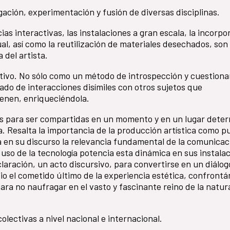
gación, experimentación y fusión de diversas disciplinas.
ias interactivas, las instalaciones a gran escala, la incorpo
al, así como la reutilización de materiales desechados, son
 del artista.
tivo. No sólo como un método de introspección y cuestion
gado de interacciones disímiles con otros sujetos que
ienen, enriqueciéndola.
s para ser compartidas en un momento y en un lugar dete
. Resalta la importancia de la producción artística como p
iza en su discurso la relevancia fundamental de la comunicac
l uso de la tecnología potencia esta dinámica en sus instala
claración, un acto discursivo, para convertirse en un diálog
bio el cometido último de la experiencia estética, confront
ara no naufragar en el vasto y fascinante reino de la natur
olectivas a nivel nacional e internacional.