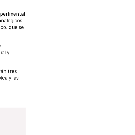
xperimental
analógicos
ico, que se
e
ual y
rán tres
ica y las