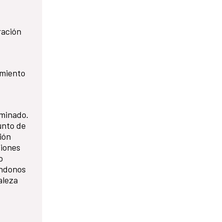
ración
amiento
rminado.
unto de
ión
ciones
o
ándonos
aleza