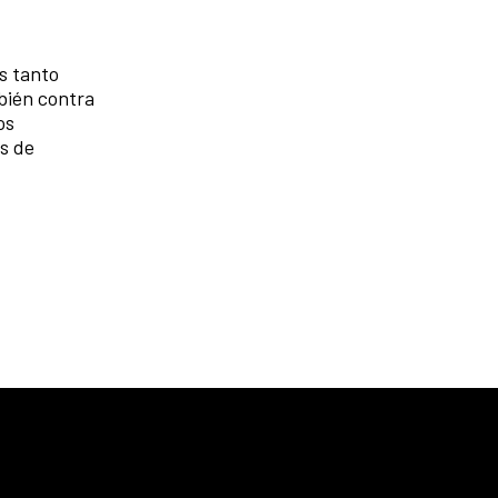
es tanto
bién contra
os
s de