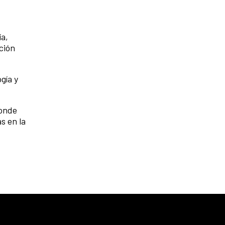
ía,
ción
gía y
donde
s en la