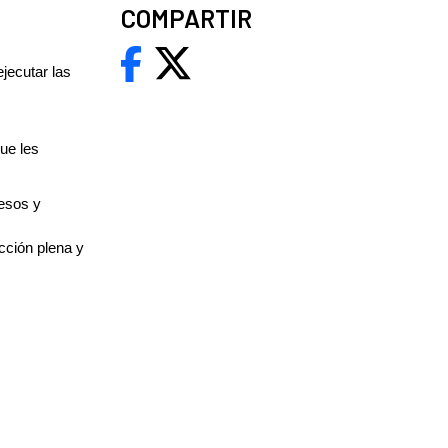
COMPARTIR
jecutar las
ue les
cesos y
cción plena y