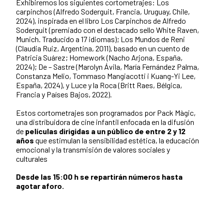
Exhibiremos los siguientes cortometrajes: Los
carpinchos (Alfredo Soderguit, Francia, Uruguay, Chile,
2024), inspirada en el libro Los Carpinchos de Alfredo
Soderguit (premiado con el destacado sello White Raven,
Munich. Traducido a 17 idiomas); Los Mundos de Reni
(Claudia Ruiz, Argentina, 2011), basado en un cuento de
Patricia Suárez; Homework (Nacho Arjona, España,
2024); De – Sastre (Marolyn Ávila, María Fernández Palma,
Constanza Melio, Tommaso Mangiacotti i Kuang-Yi Lee,
España, 2024), y Luce y la Roca (Britt Raes, Bélgica,
Francia y Países Bajos, 2022).
Estos cortometrajes son programados por Pack Màgic,
una distribuidora de cine infantil enfocada en la difusión
de
películas dirigidas a un público de entre 2 y 12
años
que estimulan la sensibilidad estética, la educación
emocional y la transmisión de valores sociales y
culturales
Desde las 15:00 h se repartirán números hasta
agotar aforo.