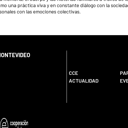
omo una práctica viva y en constante diálogo con la socieda
sonales con las emociones colectivas.
 MONTEVIDEO
CCE
PA
ACTUALIDAD
EV