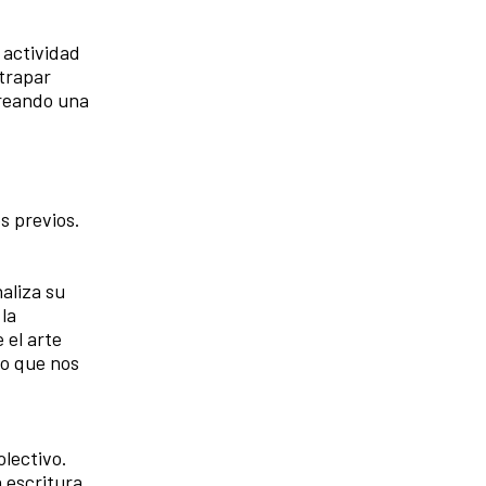
 actividad
atrapar
creando una
s previos.
aliza su
 la
 el arte
lo que nos
olectivo.
 escritura,