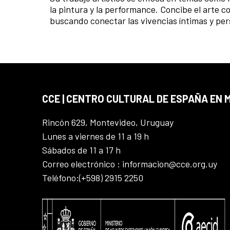
la pintura y la performance. Concibe el arte c
buscando conectar las vivencias íntimas y per
CCE | CENTRO CULTURAL DE ESPAÑA EN
Rincón 629, Montevideo, Uruguay
Lunes a viernes de 11 a 19 h
Sábados de 11 a 17 h
Correo electrónico : informacion@cce.org.uy
Teléfono:(+598) 2915 2250