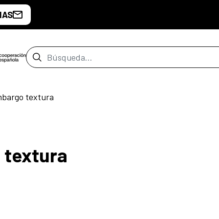
IAS
Barra de búsqueda
mbargo textura
 textura