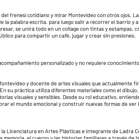
el frenesí cotidiano y mirar Montevideo con otros ojos. La
e la palabra escrita, para luego salir a recorrer el barrio y 
gresar, se unirá todo en un collage con tintas y estampas, 
blico para compartir un café, jugar y crear sin presiones,
n acompañamiento personalizado y no requiere conocimiento
 Montevideo y docente de artes visuales que actualmente fin
En su práctica utiliza diferentes materiales como el dibujo,
storias visuales y sensibles. Desde su rol educativo, entiende
orar el mundo emocional y construir nuevas formas de ver 
la Licenciatura en Artes Plásticas e integrante de Ladra C
 memoria, el cuerpo y las historias familiares a través de la