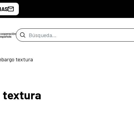
IAS
Barra de búsqueda
mbargo textura
 textura