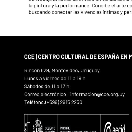
la pintura y la performance. Concibe el arte c
buscando conectar las vivencias íntimas y per
CCE | CENTRO CULTURAL DE ESPAÑA EN
Rincón 629, Montevideo, Uruguay
Lunes a viernes de 11 a 19 h
Sábados de 11 a 17 h
Correo electrónico : informacion@cce.org.uy
Teléfono:(+598) 2915 2250