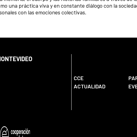
omo una práctica viva y en constante diálogo con la socieda
sonales con las emociones colectivas.
 MONTEVIDEO
CCE
PA
ACTUALIDAD
EV