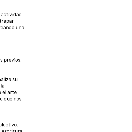
 actividad
atrapar
creando una
s previos.
aliza su
 la
 el arte
lo que nos
olectivo.
 escritura,