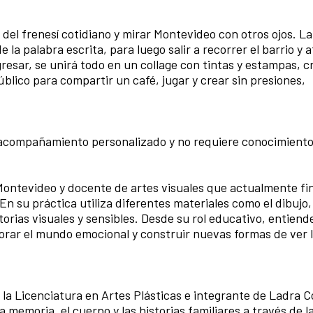
el frenesí cotidiano y mirar Montevideo con otros ojos. La
e la palabra escrita, para luego salir a recorrer el barrio y 
gresar, se unirá todo en un collage con tintas y estampas, 
blico para compartir un café, jugar y crear sin presiones,
n acompañamiento personalizado y no requiere conocimiento
 Montevideo y docente de artes visuales que actualmente fin
En su práctica utiliza diferentes materiales como el dibujo,
storias visuales y sensibles. Desde su rol educativo, entiende
orar el mundo emocional y construir nuevas formas de ver 
la Licenciatura en Artes Plásticas e integrante de Ladra C
 memoria, el cuerpo y las historias familiares a través de la