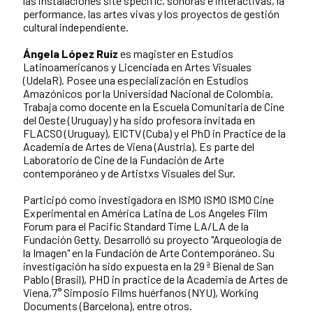
las instalaciones site specific, sonoras e interactivas, la
performance, las artes vivas y los proyectos de gestión
cultural independiente.
Ángela López Ruiz
es magister en Estudios
Latinoamericanos y Licenciada en Artes Visuales
(UdelaR). Posee una especialización en Estudios
Amazónicos por la Universidad Nacional de Colombia.
Trabaja como docente en la Escuela Comunitaria de Cine
del Oeste (Uruguay) y ha sido profesora invitada en
FLACSO (Uruguay), EICTV (Cuba) y el PhD in Practice de la
Academia de Artes de Viena (Austria). Es parte del
Laboratorio de Cine de la Fundación de Arte
contemporáneo y de Artistxs Visuales del Sur.
Participó como investigadora en ISMO ISMO ISMO Cine
Experimental en América Latina de Los Angeles Film
Forum para el Pacific Standard Time LA/LA de la
Fundación Getty. Desarrolló su proyecto "Arqueología de
la Imagen" en la Fundación de Arte Contemporáneo. Su
investigación ha sido expuesta en la 29 ª Bienal de San
Pablo (Brasil), PHD in practice de la Academia de Artes de
Viena,7° Simposio Films huérfanos (NYU), Working
Documents (Barcelona), entre otros.