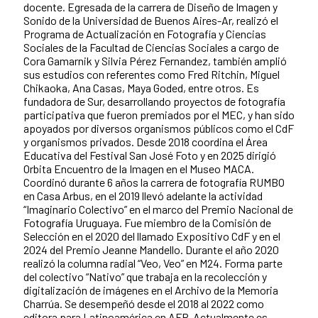
docente. Egresada de la carrera de Diseño de Imagen y
Sonido de la Universidad de Buenos Aires-Ar, realizó el
Programa de Actualización en Fotografía y Ciencias
Sociales de la Facultad de Ciencias Sociales a cargo de
Cora Gamarnik y Silvia Pérez Fernandez, también amplió
sus estudios con referentes como Fred Ritchin, Miguel
Chikaoka, Ana Casas, Maya Goded, entre otros. Es
fundadora de Sur, desarrollando proyectos de fotografía
participativa que fueron premiados por el MEC, y han sido
apoyados por diversos organismos públicos como el CdF
y organismos privados. Desde 2018 coordina el Área
Educativa del Festival San José Foto y en 2025 dirigió
Orbita Encuentro de la Imagen en el Museo MACA.
Coordinó durante 6 años la carrera de fotografía RUMBO
en Casa Arbus, en el 2019 llevó adelante la actividad
“Imaginario Colectivo” en el marco del Premio Nacional de
Fotografía Uruguaya. Fue miembro de la Comisión de
Selección en el 2020 del llamado Expositivo CdF y en el
2024 del Premio Jeanne Mandello. Durante el año 2020
realizó la columna radial “Veo, Veo” en M24. Forma parte
del colectivo “Nativo” que trabaja en la recolección y
digitalización de imágenes en el Archivo de la Memoria
Charrúa. Se desempeñó desde el 2018 al 2022 como
editora para Latinoamérica en AFP. Actualmente es