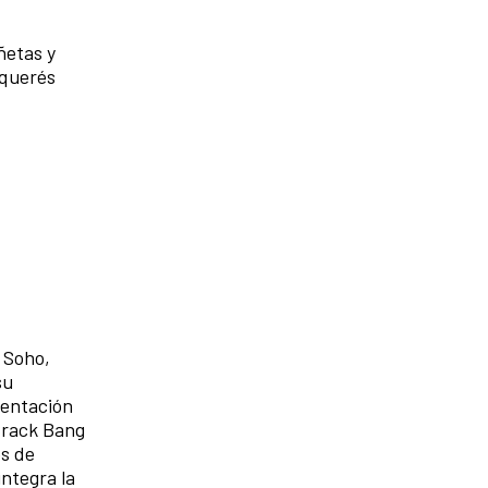
ñetas y
 querés
n Soho,
su
sentación
 Crack Bang
os de
integra la