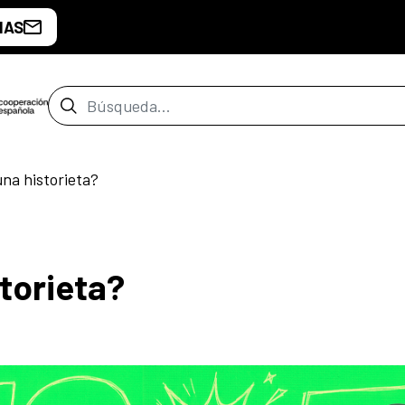
IAS
Barra de búsqueda
na historieta?
torieta?