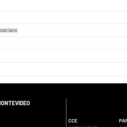
oseriano
 MONTEVIDEO
CCE
PA