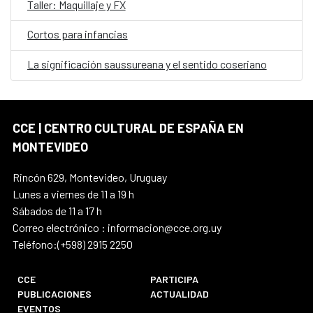
Taller: Maquillaje y FX
Cortos para infancias
La significación saussureana y el sentido coseriano
CCE | CENTRO CULTURAL DE ESPAÑA EN
MONTEVIDEO
Rincón 629, Montevideo, Uruguay
Lunes a viernes de 11 a 19 h
Sábados de 11 a 17 h
Correo electrónico : informacion@cce.org.uy
Teléfono:(+598) 2915 2250
CCE
PARTICIPA
PUBLICACIONES
ACTUALIDAD
EVENTOS