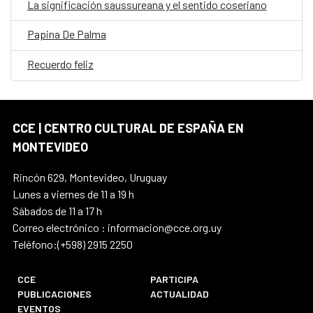
La significación saussureana y el sentido coseriano
Papina De Palma
Recuerdo feliz
CCE | CENTRO CULTURAL DE ESPAÑA EN
MONTEVIDEO
Rincón 629, Montevideo, Uruguay
Lunes a viernes de 11 a 19 h
Sábados de 11 a 17 h
Correo electrónico : informacion@cce.org.uy
Teléfono:(+598) 2915 2250
CCE
PARTICIPA
PUBLICACIONES
ACTUALIDAD
EVENTOS