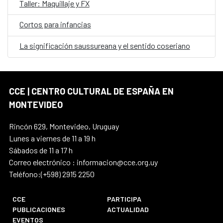
Taller: Maquillaje y FX
Cortos para infancias
La significación saussureana y el sentido coseriano
CCE | CENTRO CULTURAL DE ESPAÑA EN
MONTEVIDEO
Rincón 629, Montevideo, Uruguay
Lunes a viernes de 11 a 19 h
Sábados de 11 a 17 h
Correo electrónico : informacion@cce.org.uy
Teléfono:(+598) 2915 2250
CCE
PARTICIPA
PUBLICACIONES
ACTUALIDAD
EVENTOS