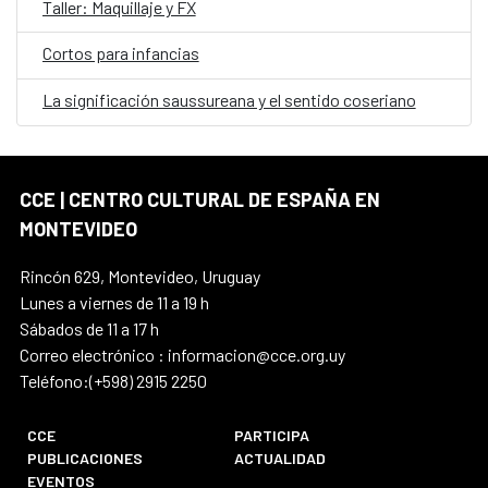
Taller: Maquillaje y FX
Cortos para infancias
La significación saussureana y el sentido coseriano
CCE | CENTRO CULTURAL DE ESPAÑA EN
MONTEVIDEO
Rincón 629, Montevideo, Uruguay
Lunes a viernes de 11 a 19 h
Sábados de 11 a 17 h
Correo electrónico : informacion@cce.org.uy
Teléfono:(+598) 2915 2250
CCE
PARTICIPA
PUBLICACIONES
ACTUALIDAD
EVENTOS