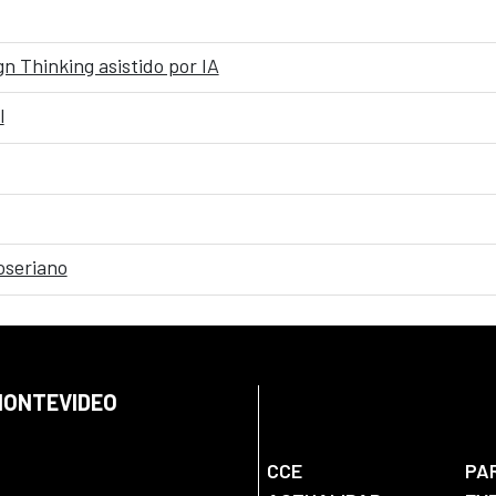
n Thinking asistido por IA
l
oseriano
 MONTEVIDEO
CCE
PA