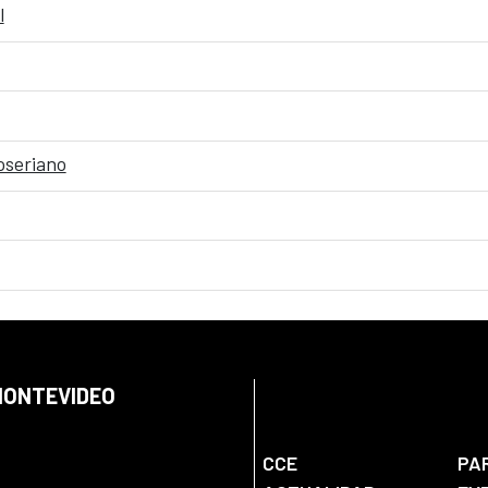
l
oseriano
 MONTEVIDEO
CCE
PA