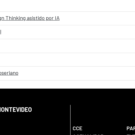
n Thinking asistido por IA
l
oseriano
 MONTEVIDEO
CCE
PA