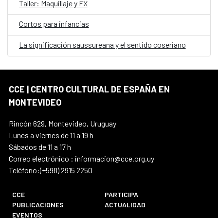
Taller: Maquillaje y FX
Cortos para infancias
La significación saussureana y el sentido coseriano
CCE | CENTRO CULTURAL DE ESPAÑA EN
MONTEVIDEO
Rincón 629, Montevideo, Uruguay
Lunes a viernes de 11 a 19 h
Sábados de 11 a 17 h
Correo electrónico : informacion@cce.org.uy
Teléfono:(+598) 2915 2250
CCE
PARTICIPA
PUBLICACIONES
ACTUALIDAD
EVENTOS