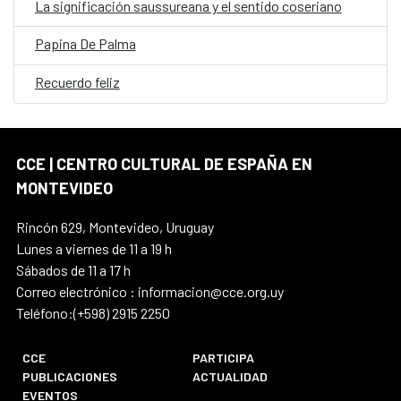
La significación saussureana y el sentido coseriano
Papina De Palma
Recuerdo feliz
CCE | CENTRO CULTURAL DE ESPAÑA EN
MONTEVIDEO
Rincón 629, Montevideo, Uruguay
Lunes a viernes de 11 a 19 h
Sábados de 11 a 17 h
Correo electrónico : informacion@cce.org.uy
Teléfono:(+598) 2915 2250
CCE
PARTICIPA
PUBLICACIONES
ACTUALIDAD
EVENTOS