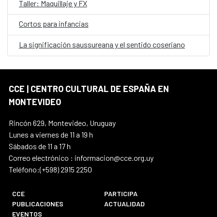
Taller: Maquillaje y FX
Cortos para infancias
La significación saussureana y el sentido coseriano
CCE | CENTRO CULTURAL DE ESPAÑA EN
MONTEVIDEO
Rincón 629, Montevideo, Uruguay
Lunes a viernes de 11 a 19 h
Sábados de 11 a 17 h
Correo electrónico : informacion@cce.org.uy
Teléfono:(+598) 2915 2250
CCE
PARTICIPA
PUBLICACIONES
ACTUALIDAD
EVENTOS