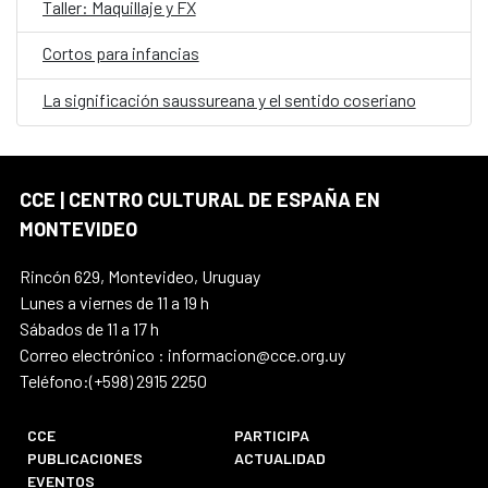
Taller: Maquillaje y FX
Cortos para infancias
La significación saussureana y el sentido coseriano
CCE | CENTRO CULTURAL DE ESPAÑA EN
MONTEVIDEO
Rincón 629, Montevideo, Uruguay
Lunes a viernes de 11 a 19 h
Sábados de 11 a 17 h
Correo electrónico : informacion@cce.org.uy
Teléfono:(+598) 2915 2250
CCE
PARTICIPA
PUBLICACIONES
ACTUALIDAD
EVENTOS