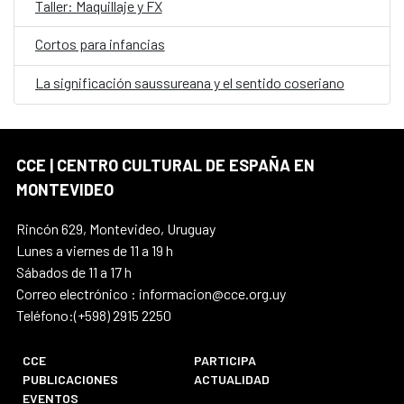
Taller: Maquillaje y FX
Cortos para infancias
La significación saussureana y el sentido coseriano
CCE | CENTRO CULTURAL DE ESPAÑA EN
MONTEVIDEO
Rincón 629, Montevideo, Uruguay
Lunes a viernes de 11 a 19 h
Sábados de 11 a 17 h
Correo electrónico : informacion@cce.org.uy
Teléfono:(+598) 2915 2250
CCE
PARTICIPA
PUBLICACIONES
ACTUALIDAD
EVENTOS