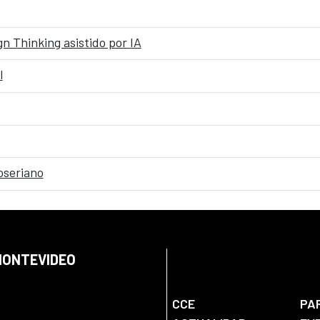
n Thinking asistido por IA
l
oseriano
 MONTEVIDEO
CCE
PA