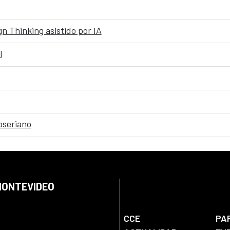
n Thinking asistido por IA
l
oseriano
 MONTEVIDEO
CCE
PA