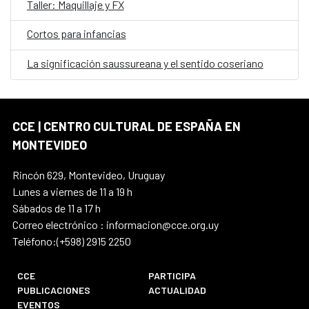
Taller: Maquillaje y FX
Cortos para infancias
La significación saussureana y el sentido coseriano
CCE | CENTRO CULTURAL DE ESPAÑA EN
MONTEVIDEO
Rincón 629, Montevideo, Uruguay
Lunes a viernes de 11 a 19 h
Sábados de 11 a 17 h
Correo electrónico : informacion@cce.org.uy
Teléfono:(+598) 2915 2250
CCE
PARTICIPA
PUBLICACIONES
ACTUALIDAD
EVENTOS