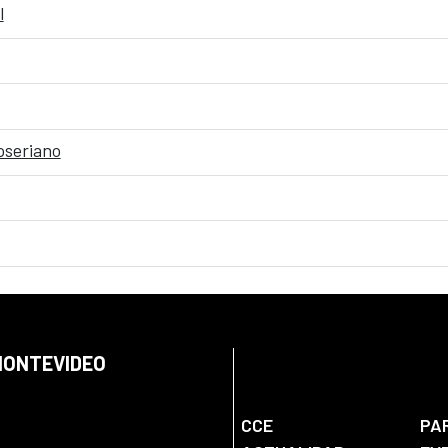
l
oseriano
 MONTEVIDEO
CCE
PA