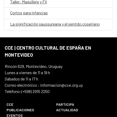
Taller: Maquillaje y FX
Cortos para infancias
La significación saussureana y el sentido coseriano
CCE | CENTRO CULTURAL DE ESPAÑA EN
MONTEVIDEO
Rincón 629, Montevideo, Uruguay
Lunes a viernes de 11 a 19 h
Sábados de 11 a 17 h
Correo electrónico : informacion@cce.org.uy
Teléfono:(+598) 2915 2250
CCE
PARTICIPA
PUBLICACIONES
ACTUALIDAD
EVENTOS