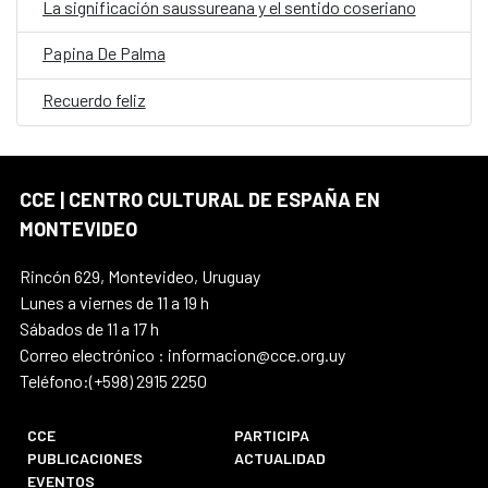
La significación saussureana y el sentido coseriano
Papina De Palma
Recuerdo feliz
CCE | CENTRO CULTURAL DE ESPAÑA EN
MONTEVIDEO
Rincón 629, Montevideo, Uruguay
Lunes a viernes de 11 a 19 h
Sábados de 11 a 17 h
Correo electrónico : informacion@cce.org.uy
Teléfono:(+598) 2915 2250
CCE
PARTICIPA
PUBLICACIONES
ACTUALIDAD
EVENTOS