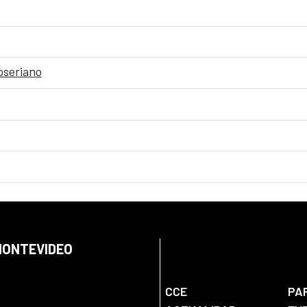
oseriano
 MONTEVIDEO
CCE
PA