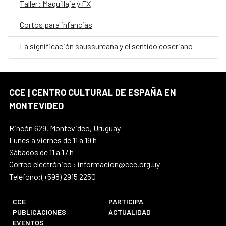
Taller: Maquillaje y FX
Cortos para infancias
La significación saussureana y el sentido coseriano
CCE | CENTRO CULTURAL DE ESPAÑA EN
MONTEVIDEO
Rincón 629, Montevideo, Uruguay
Lunes a viernes de 11 a 19 h
Sábados de 11 a 17 h
Correo electrónico : informacion@cce.org.uy
Teléfono:(+598) 2915 2250
CCE
PARTICIPA
PUBLICACIONES
ACTUALIDAD
EVENTOS