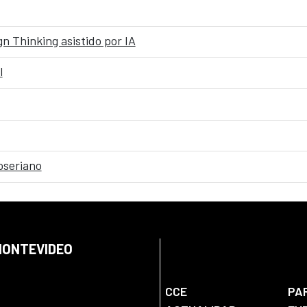
n Thinking asistido por IA
l
oseriano
 MONTEVIDEO
CCE
PA