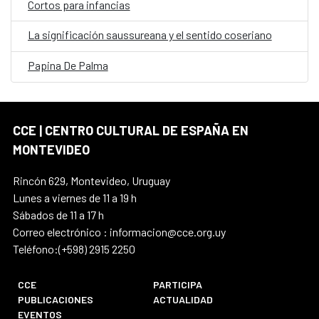
Cortos para infancias
La significación saussureana y el sentido coseriano
Papina De Palma
CCE | CENTRO CULTURAL DE ESPAÑA EN
MONTEVIDEO
Rincón 629, Montevideo, Uruguay
Lunes a viernes de 11 a 19 h
Sábados de 11 a 17 h
Correo electrónico : informacion@cce.org.uy
Teléfono:(+598) 2915 2250
CCE
PARTICIPA
PUBLICACIONES
ACTUALIDAD
EVENTOS