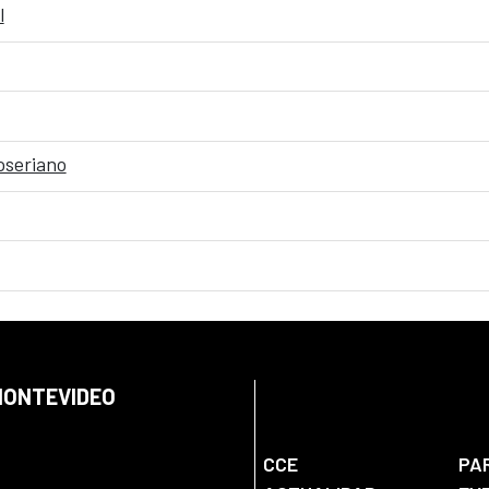
l
oseriano
 MONTEVIDEO
CCE
PA