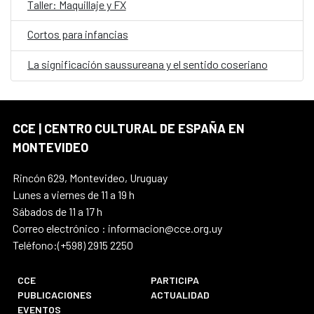
Taller: Maquillaje y FX
Cortos para infancias
La significación saussureana y el sentido coseriano
CCE | CENTRO CULTURAL DE ESPAÑA EN
MONTEVIDEO
Rincón 629, Montevideo, Uruguay
Lunes a viernes de 11 a 19 h
Sábados de 11 a 17 h
Correo electrónico : informacion@cce.org.uy
Teléfono:(+598) 2915 2250
CCE
PARTICIPA
PUBLICACIONES
ACTUALIDAD
EVENTOS