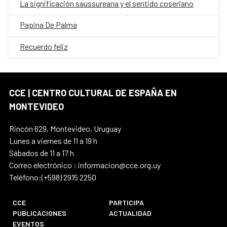
La significación saussureana y el sentido coseriano
Papina De Palma
Recuerdo feliz
CCE | CENTRO CULTURAL DE ESPAÑA EN
MONTEVIDEO
Rincón 629, Montevideo, Uruguay
Lunes a viernes de 11 a 19 h
Sábados de 11 a 17 h
Correo electrónico : informacion@cce.org.uy
Teléfono:(+598) 2915 2250
CCE
PARTICIPA
PUBLICACIONES
ACTUALIDAD
EVENTOS