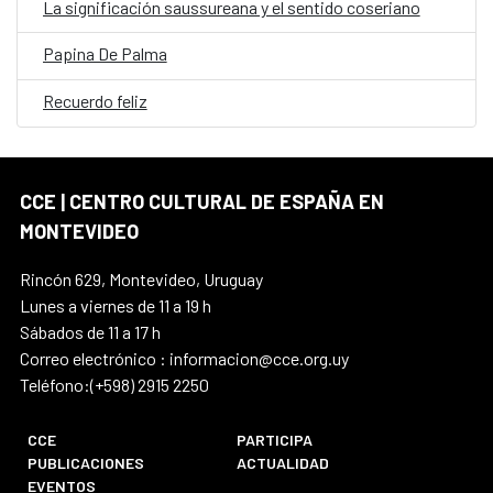
La significación saussureana y el sentido coseriano
Papina De Palma
Recuerdo feliz
CCE | CENTRO CULTURAL DE ESPAÑA EN
MONTEVIDEO
Rincón 629, Montevideo, Uruguay
Lunes a viernes de 11 a 19 h
Sábados de 11 a 17 h
Correo electrónico : informacion@cce.org.uy
Teléfono:(+598) 2915 2250
CCE
PARTICIPA
PUBLICACIONES
ACTUALIDAD
EVENTOS