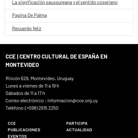
La significación saussureana y el sentido coseriano
Papina De Palma
Recuerdo feliz
CCE | CENTRO CULTURAL DE ESPAÑA EN
MONTEVIDEO
Rincón 629, Montevideo, Uruguay
Lunes a viernes de 11 a 19 h
Sábados de 11 a 17 h
Correo electrónico : informacion@cce.org.uy
Teléfono:(+598) 2915 2250
CCE
PARTICIPA
PUBLICACIONES
ACTUALIDAD
EVENTOS