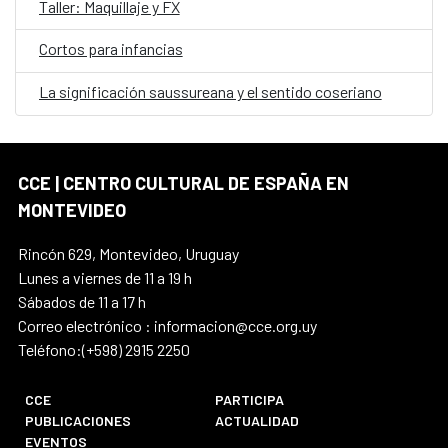
Taller: Maquillaje y FX
Cortos para infancias
La significación saussureana y el sentido coseriano
CCE | CENTRO CULTURAL DE ESPAÑA EN
MONTEVIDEO
Rincón 629, Montevideo, Uruguay
Lunes a viernes de 11 a 19 h
Sábados de 11 a 17 h
Correo electrónico : informacion@cce.org.uy
Teléfono:(+598) 2915 2250
CCE
PARTICIPA
PUBLICACIONES
ACTUALIDAD
EVENTOS