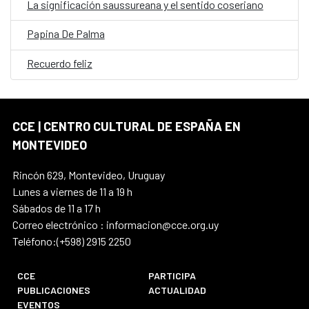
La significación saussureana y el sentido coseriano
Papina De Palma
Recuerdo feliz
CCE | CENTRO CULTURAL DE ESPAÑA EN
MONTEVIDEO
Rincón 629, Montevideo, Uruguay
Lunes a viernes de 11 a 19 h
Sábados de 11 a 17 h
Correo electrónico : informacion@cce.org.uy
Teléfono:(+598) 2915 2250
CCE
PARTICIPA
PUBLICACIONES
ACTUALIDAD
EVENTOS