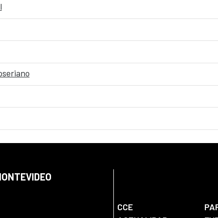
l
oseriano
 MONTEVIDEO
CCE
PA