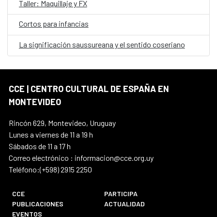
Taller: Maquillaje y FX
Cortos para infancias
La significación saussureana y el sentido coseriano
CCE | CENTRO CULTURAL DE ESPAÑA EN
MONTEVIDEO
Rincón 629, Montevideo, Uruguay
Lunes a viernes de 11 a 19 h
Sábados de 11 a 17 h
Correo electrónico : informacion@cce.org.uy
Teléfono:(+598) 2915 2250
CCE
PARTICIPA
PUBLICACIONES
ACTUALIDAD
EVENTOS