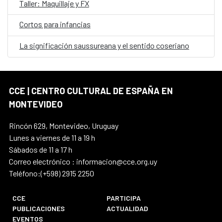
Taller: Maquillaje y FX
Cortos para infancias
La significación saussureana y el sentido coseriano
CCE | CENTRO CULTURAL DE ESPAÑA EN
MONTEVIDEO
Rincón 629, Montevideo, Uruguay
Lunes a viernes de 11 a 19 h
Sábados de 11 a 17 h
Correo electrónico : informacion@cce.org.uy
Teléfono:(+598) 2915 2250
CCE
PARTICIPA
PUBLICACIONES
ACTUALIDAD
EVENTOS