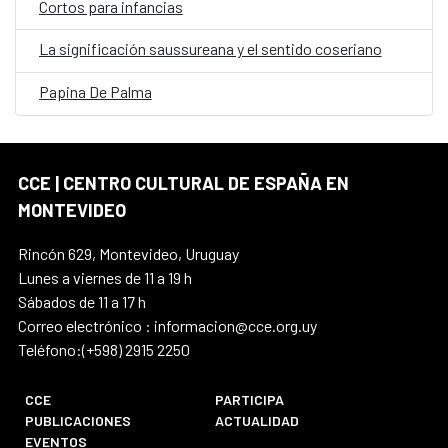
Cortos para infancias
La significación saussureana y el sentido coseriano
Papina De Palma
CCE | CENTRO CULTURAL DE ESPAÑA EN
MONTEVIDEO
Rincón 629, Montevideo, Uruguay
Lunes a viernes de 11 a 19 h
Sábados de 11 a 17 h
Correo electrónico : informacion@cce.org.uy
Teléfono:(+598) 2915 2250
CCE
PARTICIPA
PUBLICACIONES
ACTUALIDAD
EVENTOS